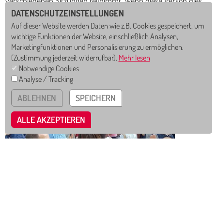
verschiedenen Sitzungen teilnimmt. Wenn diese Person dies
nicht wahrnehmen kann, nimmt ein anderes
DATENSCHUTZEINSTELLUNGEN
Vorstandsmitglied teil.
Auf dieser Website werden Daten wie z.B. Cookies gespeichert, um
wichtige Funktionen der Website, einschließlich Analysen,
Wenn Sie also Fragen oder Anregungen haben, dürfen Sie sich
Marketingfunktionen und Personalisierung zu ermöglichen.
jederzeit gerne an uns wenden.
(Zustimmung jederzeit widerrufbar).
Mehr lesen
Notwendige Cookies
Sie erreichen uns unter: elternbeirat@cjl-rottenburg.de
Analyse / Tracking
GS
GMS
ABLEHNEN
SPEICHERN
GT
ALLE AKZEPTIEREN