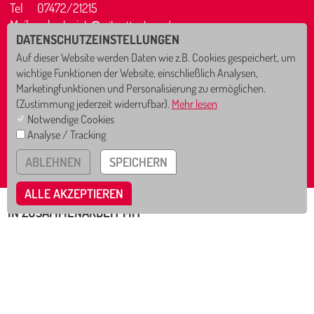
Tel
07472/21215
Mail
sekretariat
cjl-rottenburg.de
DATENSCHUTZEINSTELLUNGEN
nichts verpassen!
Auf dieser Website werden Daten wie z.B. Cookies gespeichert, um
wichtige Funktionen der Website, einschließlich Analysen,
Marketingfunktionen und Personalisierung zu ermöglichen.
IMPRESSUM
(Zustimmung jederzeit widerrufbar).
Mehr lesen
DATENSCHUTZ
Notwendige Cookies
HINWEISGEBERSYSTEM
Analyse / Tracking
COOKIE EINSTELLUNGEN
GS
GMS
ABLEHNEN
SPEICHERN
GT
ALLE AKZEPTIEREN
IN ZUSAMMENARBEIT MIT